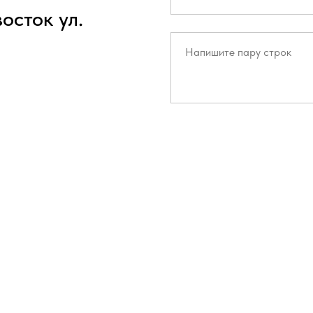
осток ул.
Отправить
AUTO-GLOBAL.RU